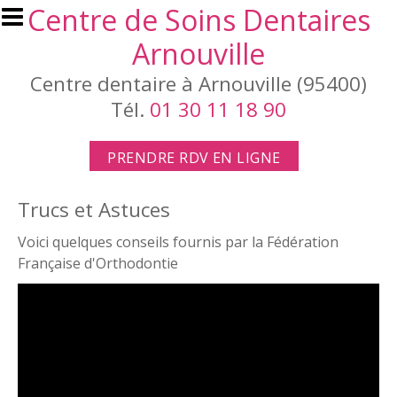
Aller au contenu principal
Centre de Soins Dentaires
Arnouville
Centre dentaire à Arnouville (95400)
Tél.
01 30 11 18 90
PRENDRE RDV EN LIGNE
Trucs et Astuces
Voici quelques conseils fournis par la Fédération
Française d'Orthodontie