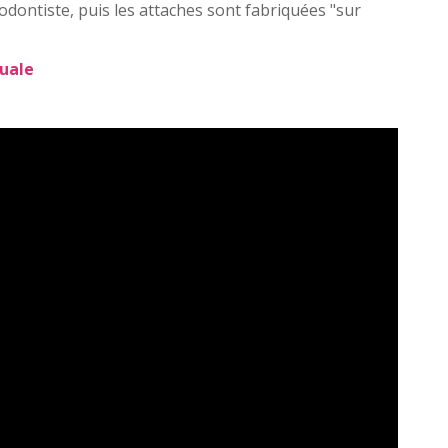
odontiste, puis les attaches sont fabriquées "sur
guale