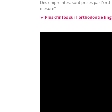
Des empreintes, sont prises par l'orth
mesure".
► Plus d'infos sur l'orthodontie lin